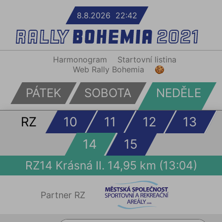
8.8.2026 22:42
Harmonogram
Startovní listina
Web Rally Bohemia
🍪
PÁTEK
SOBOTA
NEDĚLE
RZ
10
11
12
13
14
15
RZ14 Krásná II. 14,95 km (13:04)
Partner RZ