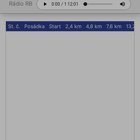
Rádio RB
St. č.
Posádka
Start
2,4 km
4,8 km
7,6 km
13,2 